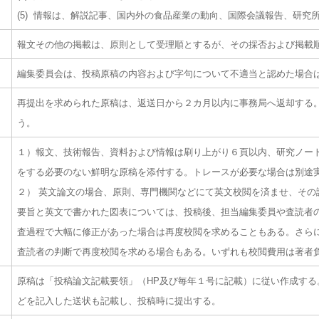
(5) 情報は、解説記事、国内外の食品産業の動向、国際会議報告、研究
報文その他の掲載は、原則として受理順とするが、その採否および掲載
編集委員会は、投稿原稿の内容および字句について不適当と認めた場合
再提出を求められた原稿は、返送日から２カ月以内に事務局へ返却する
う。
１）報文、技術報告、資料および情報は刷り上がり６頁以内、研究ノー
をする必要のない鮮明な原稿を添付する。トレースが必要な場合は別途
２） 英文論文の場合、原則、専門機関などにて英文校閲を済ませ、その
要旨と英文で書かれた図表については、投稿後、担当編集委員や査読者
査過程で大幅に修正があった場合は再度校閲を求めることもある。さら
査読者の判断で再度校閲を求める場合もある。いずれも校閲費用は著者
原稿は「投稿論文記載要領」（HP及び毎年１号に記載）に従い作成す
どを記入した送状も記載し、投稿時に提出する。