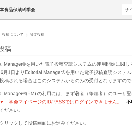
日本食品保蔵科学会
投稿について
論文投稿
投稿
orial Manager®を用いた電子投稿査読システムの運用開始に関し
2年6月1日よりEditorial Manager®を用いた電子投稿査読
投稿される場合はこのシステムからのみの受付となりますので
orial Manager®(EM) の利用には、まず著者（筆頭者）のユ
▼ 学会マイページのID/PASSではログインできません。
不
ください。
をクリックして投稿画面にお進みください。