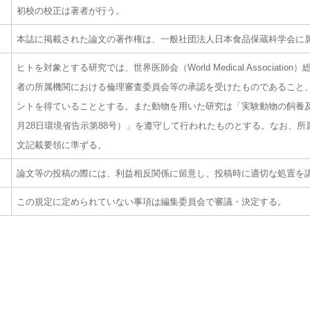
初校の校正は著者が行う。
本誌に掲載された論文の著作権は、一般社団法人日本食品保蔵科学会に
ヒトを対象とする研究では、世界医師会（World Medical Associa
者の所属機関における倫理審査委員会等の承認を受けたものであること
ントを得ていることとする。また動物を用いた研究は「実験動物の飼養及
月28日環境省告示第88号）」を遵守して行われたものとする。なお、
文記載要領に準ずる。
論文等の投稿の際には、利益相反関係に留意し、投稿時に適切な処置を
この規定に定められていない事項は編集委員会で審議・決定する。