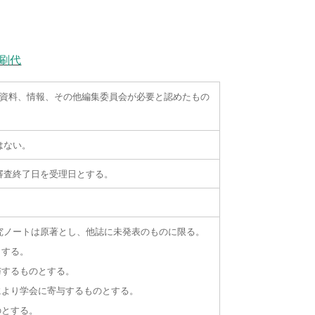
刷代
、資料、情報、その他編集委員会が必要と認めたもの
はない。
審査終了日を受理日とする。
究ノートは原著とし、他誌に未発表のものに限る。
とする。
与するものとする。
により学会に寄与するものとする。
のとする。