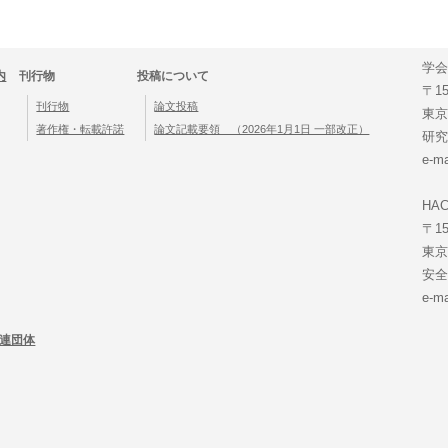
学
内
刊行物
投稿について
〒1
刊行物
論文投稿
東京
著作権・転載許諾
論文記載要領 （2026年1月1日 一部改正）
研
e-
HA
〒1
東京
安
e-m
連団体