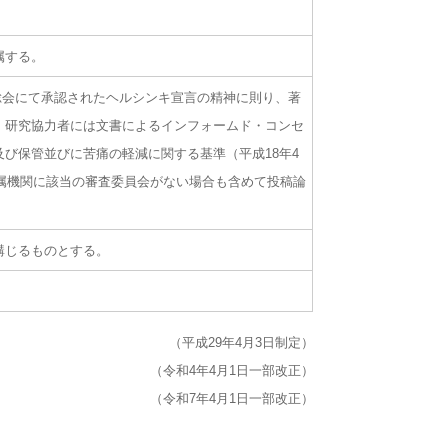
属する。
tion）総会にて承認されたヘルシンキ宣言の精神に則り、著
、研究協力者には文書によるインフォームド・コンセ
び保管並びに苦痛の軽減に関する基準（平成18年4
所属機関に該当の審査委員会がない場合も含めて投稿論
講じるものとする。
（平成29年4月3日制定）
（令和4年4月1日一部改正）
（令和7年4月1日一部改正）