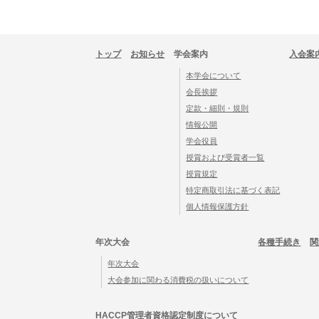
トップ
お知らせ
学会案内
入会案
本学会について
会長挨拶
定款・細則・規則
情報公開
学会役員
授賞および受賞者一覧
授賞規定
特定商取引法に基づく表記
個人情報保護方針
年次大会
各種手続き
関
年次大会
大会参加に関わる消費税の扱いについて
HACCP管理者資格認定制度について