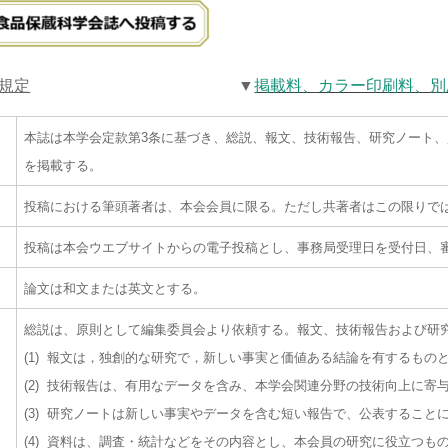
規定
▼
掲載料、カラー印刷料、別
本誌は本学会定款第3条に基づき、総説、報文、技術報告、研究ノート
を掲載する。
投稿における筆頭著者は、本会会員に限る。ただし共著者はこの限りで
投稿は本会ウエブサイトからの電子投稿とし、事務局受理日を受付日、
論文は和文または英文とする。
総説は、原則として編集委員会より依頼する。報文、技術報告および研
(1) 報文は，独創的な研究で，新しい事実と価値ある結論を有するもの
(2) 技術報告は、有用なデータを含み、本学会関連分野の技術向上に寄
(3) 研究ノートは新しい事実やデータを含む短い報告で、公表すること
(4) 資料は、調査・統計などをその内容とし、本会員の研究に役立つも