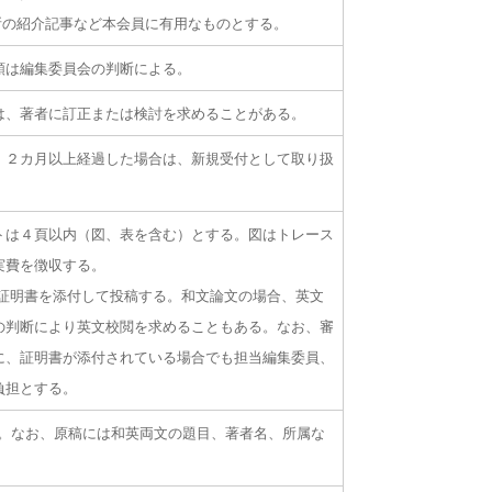
所の紹介記事など本会員に有用なものとする。
順は編集委員会の判断による。
は、著者に訂正または検討を求めることがある。
。２カ月以上経過した場合は、新規受付として取り扱
トは４頁以内（図、表を含む）とする。図はトレース
実費を徴収する。
証明書を添付して投稿する。和文論文の場合、英文
の判断により英文校閲を求めることもある。なお、審
に、証明書が添付されている場合でも担当編集委員、
負担とする。
る。なお、原稿には和英両文の題目、著者名、所属な