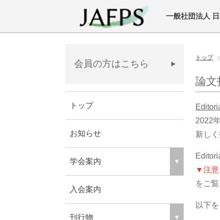
一般社団法人 
トップ
会員の方はこちら
論文
トップ
Edit
202
お知らせ
新しく
Edit
学会案内
▼注意
をご覧
入会案内
以下
刊行物