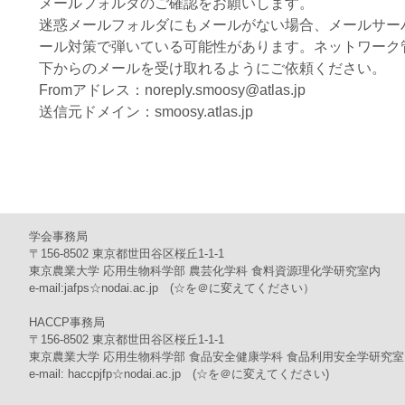
メールフォルダのご確認をお願いします。
迷惑メールフォルダにもメールがない場合、メールサー
ール対策で弾いている可能性があります。ネットワーク
下からのメールを受け取れるようにご依頼ください。
Fromアドレス：noreply.smoosy@atlas.jp
送信元ドメイン：smoosy.atlas.jp
学会事務局
〒156-8502 東京都世田谷区桜丘1-1-1
東京農業大学 応用生物科学部 農芸化学科 食料資源理化学研究室内
e-mail:jafps☆nodai.ac.jp (☆を＠に変えてください）
HACCP事務局
〒156-8502 東京都世田谷区桜丘1-1-1
東京農業大学 応用生物科学部 食品安全健康学科 食品利用安全学研究室
e-mail: haccpjfp☆nodai.ac.jp (☆を＠に変えてください)